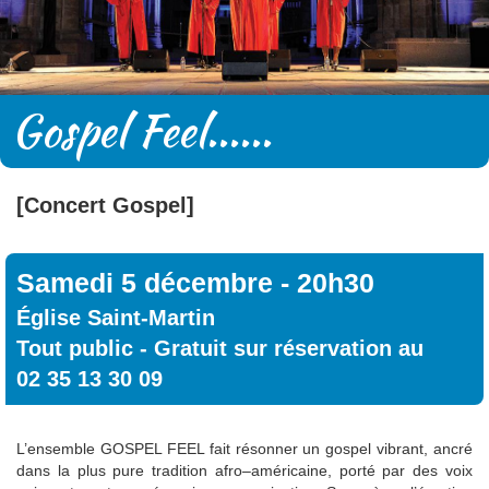
Gospel Feel
......
[Concert Gospel]
Samedi 5 décembre
- 20
h30
Ég
lise Saint-Martin
Tout public
-
Gratuit sur réservation au
02 35 13 30 09
L’ensemble GOSPEL FEEL fait résonner un gospel vibrant, ancré
dans la plus pure tradition afro–américaine, porté par des voix