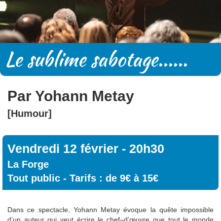
Le sublime sabotage
......
Par Yohann Metay
[Humour]
Vendredi 12 février
- 20h30
La Forge
Tout public - Tarifs : de 9€ à 15€
Dans ce spectacle, Yohann Metay évoque la quête impossible
d’un auteur qui veut écrire le chef–d’œuvre que tout le monde