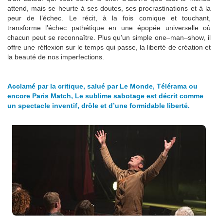
attend, mais se heurte à ses doutes, ses procrastinations et à la
peur de l’échec. Le récit, à la fois comique et touchant,
transforme l’échec pathétique en une épopée universelle où
chacun peut se reconnaître. Plus qu’un simple one–man–show, il
offre une réflexion sur le temps qui passe, la liberté de création et
la beauté de nos imperfections.
Acclamé par la critique, salué par Le Monde, Télérama ou
encore Paris Match, Le sublime s
abotage est décrit comme
un spectacle inventif, drôle et d’une formidable liberté.