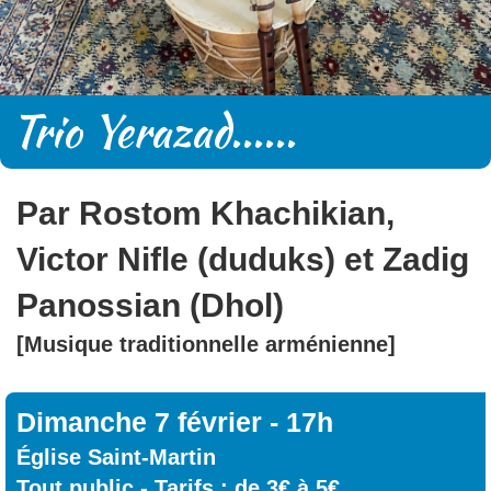
Trio Yerazad
......
Par Rostom Khachikian,
Victor Nifle (duduks) et Zadig
Panossian (Dhol)
[Musique traditionnelle arménienne]
Dimanche 7
février -
17h
Ég
lise Saint-Martin
Tout public
- Tarifs : de 3€ à 5€