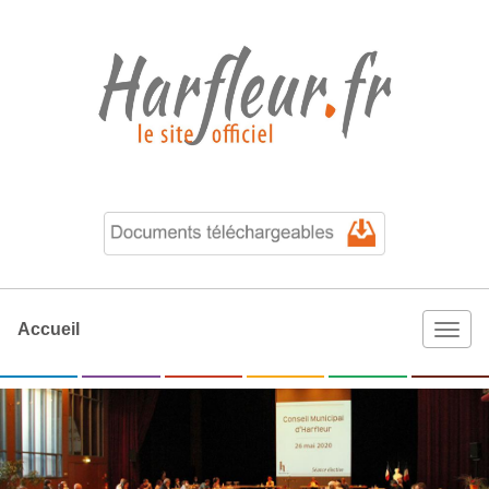
Accueil