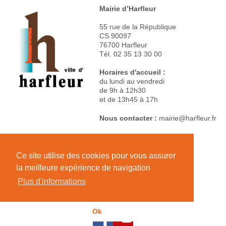
Mairie d’Harfleur
55 rue de la République
CS 90097
76700 Harfleur
Tél. 02 35 13 30 00
Horaires d'accueil :
du lundi au vendredi
de 9h à 12h30
et de 13h45 à 17h
Nous contacter :
mairie@harfleur.fr
Mentions légales
Ce site utilise des cookies pour vous assurer
la meilleure expérience de navigation
Plan du site
Plus d'informations
Ok